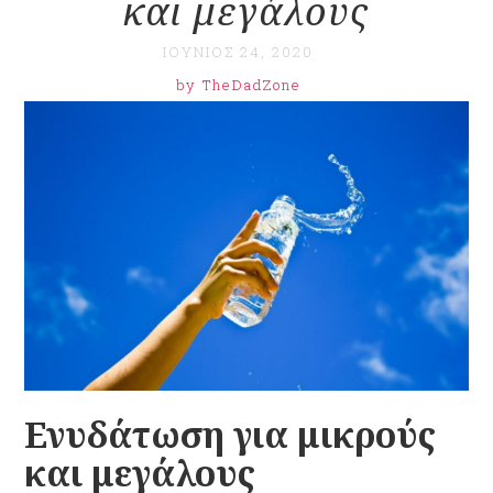
και μεγάλους
ΙΟΎΝΙΟΣ 24, 2020
by TheDadZone
Ενυδάτωση για μικρούς
και μεγάλους