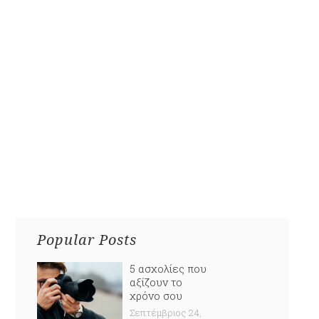
Popular Posts
5 ασχολίες που
αξίζουν το
χρόνο σου
Σεπτέμβριος 24,