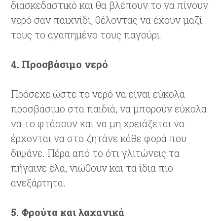
διασκεδαστικό και θα βλέπουν το να πίνουν
νερό σαν παιχνίδι, θέλοντας να έχουν μαζί
τους το αγαπημένο τους παγούρι.
4. Προσβάσιμο νερό
Πρόσεχε ώστε το νερό να είναι εύκολα
προσβάσιμο στα παιδιά, να μπορούν εύκολα
να το φτάσουν και να μη χρειάζεται να
έρχονται να στο ζητάνε κάθε φορά που
διψάνε. Πέρα από το ότι γλιτώνεις τα
πήγαινε έλα, νιώθουν και τα ίδια πιο
ανεξάρτητα.
5. Φρούτα και λαχανικά