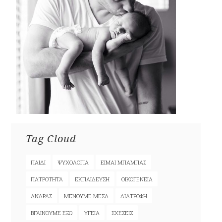
Tag Cloud
ΠΑΙΔΙ
ΨΥΧΟΛΟΓΙΑ
ΕΙΜΑΙ ΜΠΑΜΠΑΣ
ΠΑΤΡΟΤΗΤΑ
ΕΚΠΑΙΔΕΥΣΗ
ΟΙΚΟΓΕΝΕΙΑ
ΑΝΔΡΑΣ
ΜΕΝΟΥΜΕ ΜΕΣΑ
ΔΙΑΤΡΟΦΗ
ΒΓΑΙΝΟΥΜΕ ΕΞΩ
ΥΓΕΙΑ
ΣΧΕΣΕΙΣ