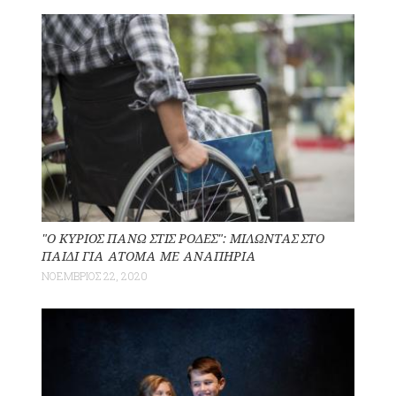
"Ο ΚΎΡΙΟΣ ΠΆΝΩ ΣΤΙΣ ΡΌΔΕΣ": ΜΙΛΏΝΤΑΣ ΣΤΟ
ΠΑΙΔΊ ΓΙΑ ΆΤΟΜΑ ΜΕ ΑΝΑΠΗΡΊΑ
ΝΟΈΜΒΡΙΟΣ 22, 2020