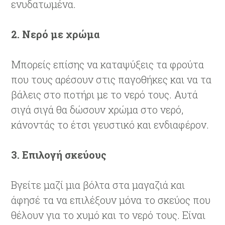
ενυδατωμένα.
2. Νερό με χρώμα
Μπορείς επίσης να καταψύξεις τα φρούτα
που τους αρέσουν στις παγοθήκες και να τα
βάλεις στο ποτήρι με το νερό τους. Αυτά
σιγά σιγά θα δώσουν χρώμα στο νερό,
κάνοντάς το έτσι γευστικό και ενδιαφέρον.
3. Επιλογή σκεύους
Βγείτε μαζί μια βόλτα στα μαγαζιά και
άφησέ τα να επιλέξουν μόνα το σκεύος που
θέλουν για το χυμό και το νερό τους. Είναι