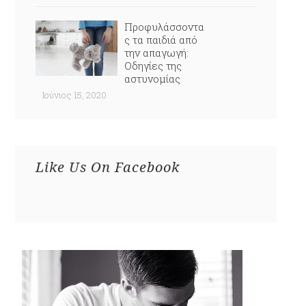
Προφυλάσσοντα
ς τα παιδιά από
την απαγωγή:
Οδηγίες της
αστυνομίας
Ιούνιος 15, 2020
Like Us On Facebook